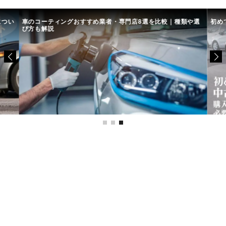
につい
車のコーティングおすすめ業者・専門店8選を比較｜種類や選
初め
び方も解説