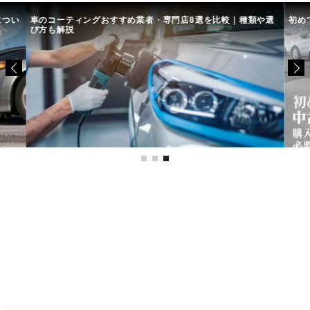
につい
車のコーティングおすすめ業者・専門店8選を比較｜種類や選
初め
び方も解説