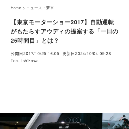
Home
>
ニュース・新車
【東京モーターショー2017】自動運転
がもたらすアウディの提案する「一日の
25時間目」とは？
公開日
2017/10/25 16:05
更新日
2024/10/04 09:28
著
Toru Ishikawa
者