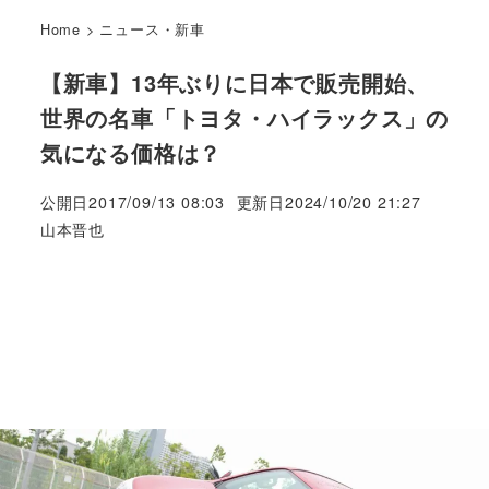
Home
>
ニュース・新車
【新車】13年ぶりに日本で販売開始、
世界の名車「トヨタ・ハイラックス」の
気になる価格は？
公開日
2017/09/13 08:03
更新日
2024/10/20 21:27
著
山本晋也
者