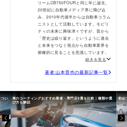
リームCB750FOURと同じ年に誕生。
20世紀に自動車メディア界に飛び込
み、2010年代後半からは自動車コラム
ニストとして活動しています。モビリ
ティの未来に興味津々ですが、昔から
「歴史は繰り返す」というように過去
と未来をつなぐ視点から自動車業界を
俯瞰的に見ることを意識しています。
続きを見る
著者:山本晋也の最新記事一覧
につい
車のコーティングおすすめ業者・専門店8選を比較｜種類や選
初め
び方も解説