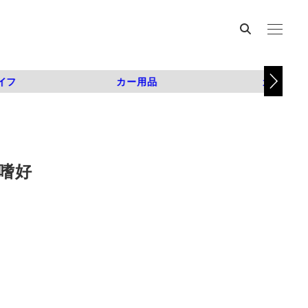
イフ
カー用品
カスタム
嗜好