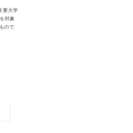
主要大学
生を対象
もので
者
ン