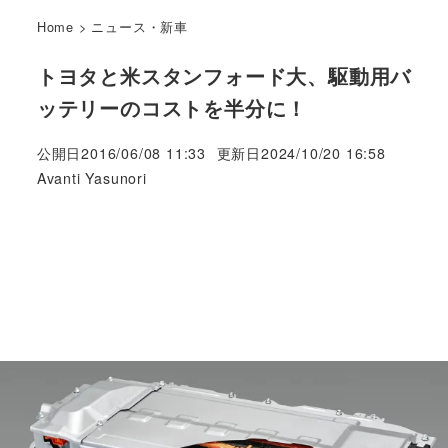
Home
>
ニュース・新車
トヨタと米スタンフォード大、駆動用バ
ッテリーのコストを半分に！
公開日
2016/06/08 11:33
更新日
2024/10/20 16:58
著
Avanti Yasunori
者