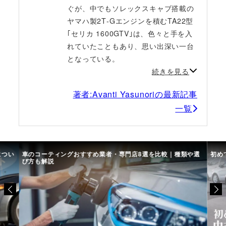
ぐが、中でもソレックスキャブ搭載の
ヤマハ製2T‐Gエンジンを積むTA22型
｢セリカ 1600GTV｣は、色々と手を入
れていたこともあり、思い出深い一台
となっている。
続きを見る
著者:Avanti Yasunoriの最新記事
一覧
につい
車のコーティングおすすめ業者・専門店8選を比較｜種類や選
初め
び方も解説