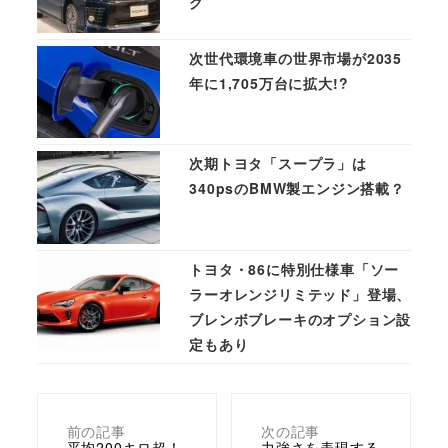
グ
次世代環境車の世界市場が2035
年に1,705万台に拡大!?
次期トヨタ「スープラ」は
340psのBMW製エンジン搭載？
トヨタ・86に特別仕様車「ソー
ラーオレンジリミテッド」登場、
ブレンボブレーキのオプション設
定もあり
前の記事
次の記事
平均200キロ超！
力強さを表現する