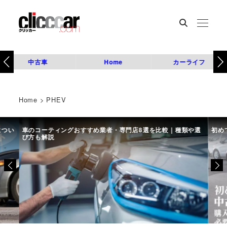
中古車
Home
カーライフ
Home
>
PHEV
につい
車のコーティングおすすめ業者・専門店8選を比較｜種類や選
初め
び方も解説