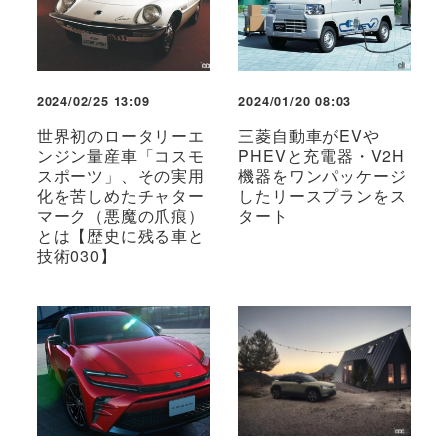
2024/02/25 13:09
2024/01/20 08:03
世界初のロータリーエ
三菱自動車がEVや
ンジン量産車「コスモ
PHEVと充電器・V2H
スポーツ」、その実用
機器をワンパッケージ
化を苦しめたチャター
したリースプランをス
マーク（悪魔の爪痕）
タート
とは【歴史に残る車と
技術030】