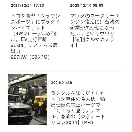
2023/12/21 17:33
2023/12/10 08:03
トヨタ新型「クラウン
マツダのロータリーエ
スポーツ」にプラグイ
ンジン復活には台湾の
ンハイブリッド
企業が欠かせなかっ
（4WD）モデルが追
た……というウワサ
加。EV走行距離
【週刊クルマのミラ
90km、システム最高
イ】
出力
225kW（306PS）
2024/01/29
ランクルを知り尽くした
トヨタ車体の職人技。輸
出仕様の純正パーツで
「ちょっと違うナナマ
ル」を演出【東京オート
サロン2024】(PR)