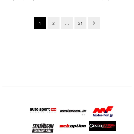
投
1
2
…
51
稿
の
ペ
ー
ジ
送
り