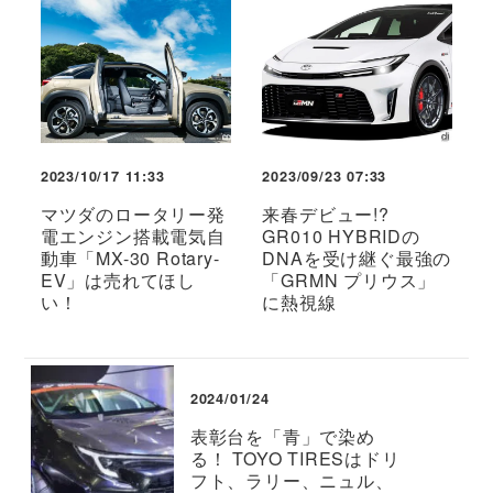
2023/10/17 11:33
2023/09/23 07:33
マツダのロータリー発
来春デビュー!?
電エンジン搭載電気自
GR010 HYBRIDの
動車「MX-30 Rotary-
DNAを受け継ぐ最強の
EV」は売れてほし
「GRMN プリウス」
い！
に熱視線
2024/01/24
表彰台を「青」で染め
る！ TOYO TIRESはドリ
フト、ラリー、ニュル、