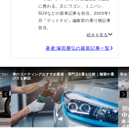
に携わる。主にワゴン、ミニバン、
SUVなどの新車記事を担当。2003年1
月『ゲットナビ』編集部の乗り物記事
担当。
続きを見る
著者:塚田勝弘の最新記事一覧
につい
車のコーティングおすすめ業者・専門店8選を比較｜種類や選
初め
び方も解説