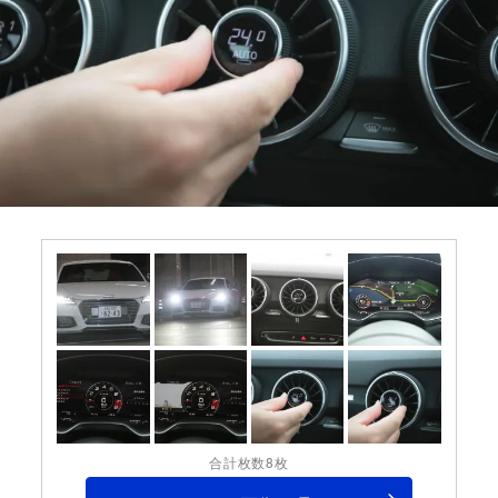
合計枚数8枚