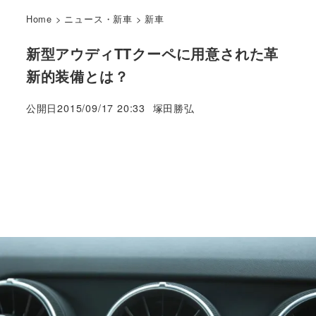
Home
>
ニュース・新車
>
新車
新型アウディTTクーペに用意された革
新的装備とは？
著
公開日
2015/09/17 20:33
塚田勝弘
者