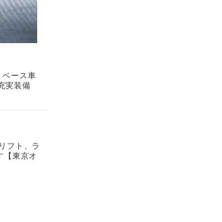
」は、ベース車
充実装備
ドリフト、ラ
す【東京オ