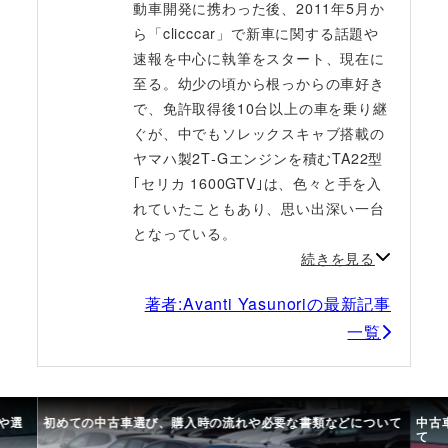
動車開発に携わった後、2011年5月か
ら「clicccar」で新車に関する話題や
速報を中心に執筆をスタート、現在に
至る。幼少の頃から根っからの車好き
で、免許取得後10台以上の車を乗り継
ぐが、中でもソレックスキャブ搭載の
ヤマハ製2T‐Gエンジンを積むTA22型
｢セリカ 1600GTV｣は、色々と手を入
れていたこともあり、思い出深い一台
となっている。
続きを見る
著者:Avanti Yasunoriの最新記事
一覧
ついて
中古車選びで失敗しないために。選び方のコツや注意点につい
車の
て
び方