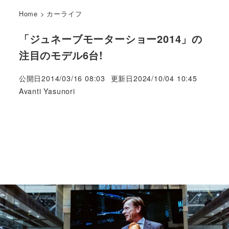
Home
>
カーライフ
「ジュネーブモーターショー2014」の
注目のモデル6台!
公開日
2014/03/16 08:03
更新日
2024/10/04 10:45
著
Avanti Yasunori
者