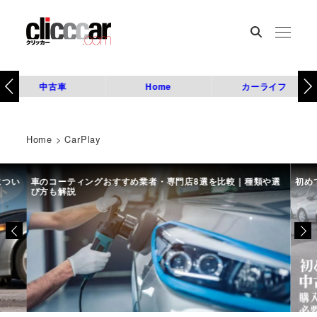
中古車
Home
カーライフ
Home
>
CarPlay
につい
車のコーティングおすすめ業者・専門店8選を比較｜種類や選
初め
び方も解説