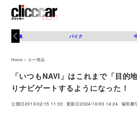
タイヤ交換
バイク
Home
>
カー用品
「いつもNAVI」はこれまで「目
りナビゲートするようになった！
著
公開日
2013/02/15 11:33
更新日
2024/10/03 14:24
塚田勝
者