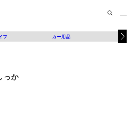
イフ
カー用品
カスタム
しっか