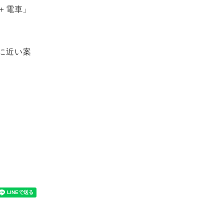
＋電車」
に近い案