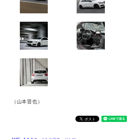
（山本晋也）
AMG
Aクラス
メルセデス・ベンツ