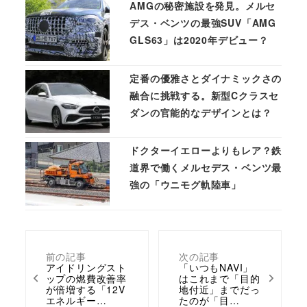
AMGの秘密施設を発見。メルセ
デス・ベンツの最強SUV「AMG
GLS63」は2020年デビュー？
定番の優雅さとダイナミックさの
融合に挑戦する。新型Cクラスセ
ダンの官能的なデザインとは？
ドクターイエローよりもレア？鉄
道界で働くメルセデス・ベンツ最
強の「ウニモグ軌陸車」
前の記事
次の記事
アイドリングスト
「いつもNAVI」
ップの燃費改善率
はこれまで「目的
が倍増する「12V
地付近」までだっ
エネルギー…
たのが「目…