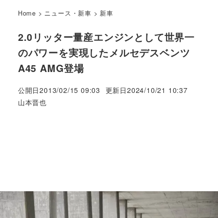
Home
>
ニュース・新車
>
新車
2.0リッター量産エンジンとして世界一
のパワーを実現したメルセデスベンツ
A45 AMG登場
公開日
2013/02/15 09:03
更新日
2024/10/21 10:37
著
山本晋也
者