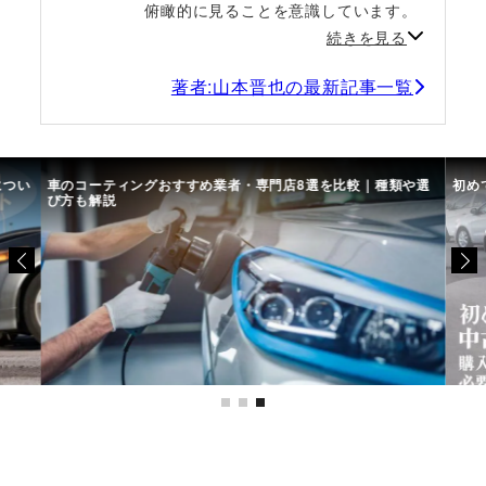
俯瞰的に見ることを意識しています。
続きを見る
著者:山本晋也の最新記事一覧
につい
車のコーティングおすすめ業者・専門店8選を比較｜種類や選
初め
び方も解説