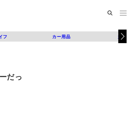
イフ
カー用品
カスタム
カーだっ