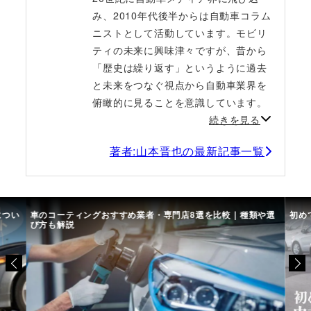
み、2010年代後半からは自動車コラム
ニストとして活動しています。モビリ
ティの未来に興味津々ですが、昔から
「歴史は繰り返す」というように過去
と未来をつなぐ視点から自動車業界を
俯瞰的に見ることを意識しています。
続きを見る
著者:山本晋也の最新記事一覧
につい
車のコーティングおすすめ業者・専門店8選を比較｜種類や選
初め
び方も解説