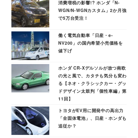
消費増税の影響!? ホンダ「N-
WGN/N-WGNカスタム」2か月強
で5万台受注！
働く電気自動車「日産・e-
NV200」の国内希望小売価格を
値下げ
ホンダ CR-Xデルソルが放つ南欧
の光と風で、カタチも気分も変わ
る【ネオ・クラシックカー・グッ
ドデザイン太鼓判「個性車編」第
11回】
トヨタがEV用に開発中の高出力
「全固体電池」、日産・ホンダも
追従か？