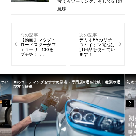
考えるツーリング、そしてGTの
意味
前の記事
次の記事
【動画】マツダ・
デミオEVのリチ
ロードスターがフ
ウムイオン電池は
ェラーリF430を
汎用品を使ってい
ブチ抜く!…
ます！
につい
車のコーティングおすすめ業者・専門店8選を比較｜種類や選
初め
び方も解説