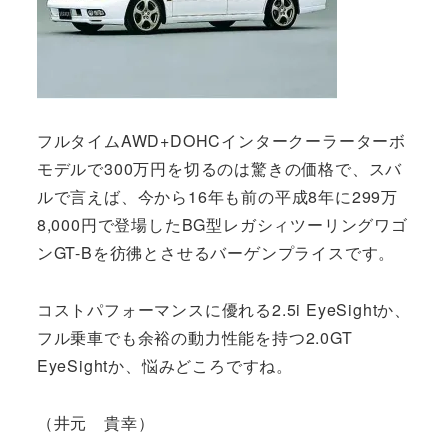
フルタイムAWD+DOHCインタークーラーターボ
モデルで300万円を切るのは驚きの価格で、スバ
ルで言えば、今から16年も前の平成8年に299万
8,000円で登場したBG型レガシィツーリングワゴ
ンGT-Bを彷彿とさせるバーゲンプライスです。
コストパフォーマンスに優れる2.5i EyeSightか、
フル乗車でも余裕の動力性能を持つ2.0GT
EyeSightか、悩みどころですね。
（井元 貴幸）