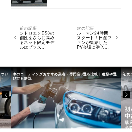
前の記事
次の記事
シトロエンDS3の
ル・マン24時間
個性をさらに高め
スタート！日産フ
るネット限定モデ
ァンが集結した
ルはプラス…
PV会場に潜入…
につい
車のコーティングおすすめ業者・専門店8選を比較｜種類や選
初め
び方も解説