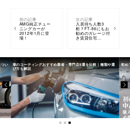
前の記事
次の記事
AMG純正チュー
入居待ち人数3
ニングカーが
桁？FT-86にもお
2012年1月に登
勧めのガレージ付
場！
き賃貸住宅…
につい
車のコーティングおすすめ業者・専門店8選を比較｜種類や選
初め
び方も解説