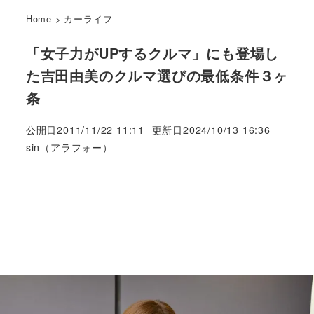
Home
>
カーライフ
「女子力がUPするクルマ」にも登場し
た吉田由美のクルマ選びの最低条件３ヶ
条
公開日
2011/11/22 11:11
更新日
2024/10/13 16:36
著
sin（アラフォー）
者