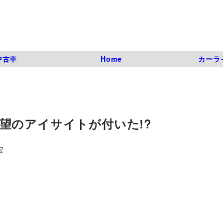
中古車
Home
カーラ
望のアイサイトが付いた!?
宏