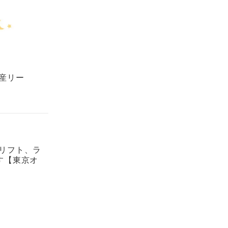
日産リー
ドリフト、ラ
す【東京オ