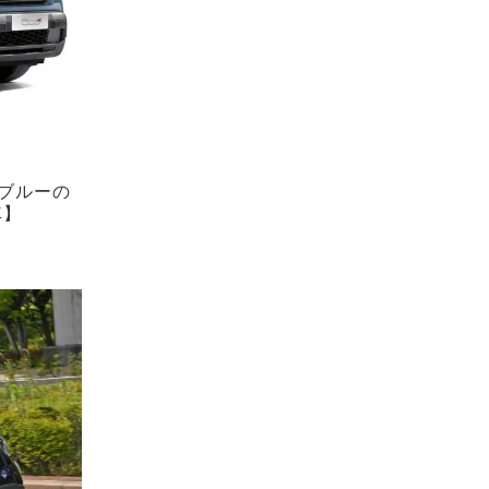
、ブルーの
車】