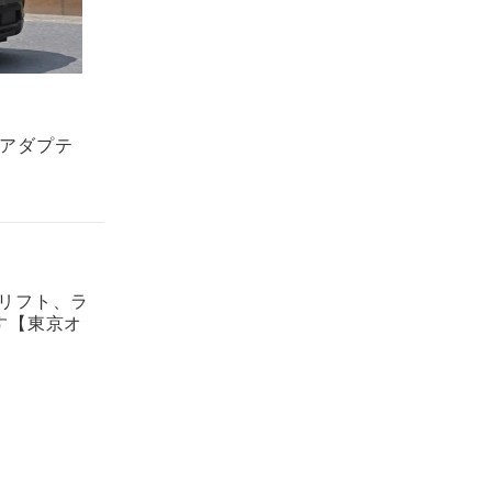
とアダプテ
ドリフト、ラ
す【東京オ