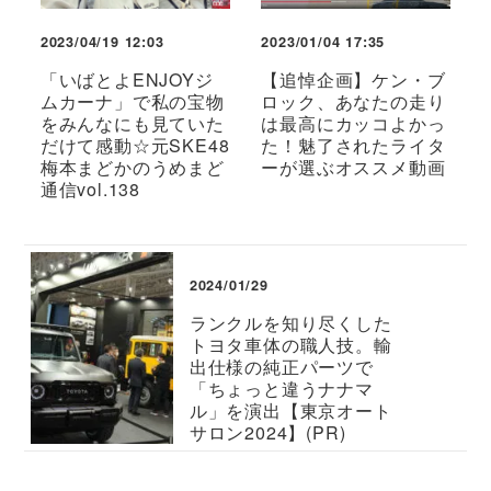
2023/04/19 12:03
2023/01/04 17:35
「いばとよENJOYジ
【追悼企画】ケン・ブ
ムカーナ」で私の宝物
ロック、あなたの走り
をみんなにも見ていた
は最高にカッコよかっ
だけて感動☆元SKE48
た！魅了されたライタ
梅本まどかのうめまど
ーが選ぶオススメ動画
通信vol.138
2024/01/29
ランクルを知り尽くした
トヨタ車体の職人技。輸
出仕様の純正パーツで
「ちょっと違うナナマ
ル」を演出【東京オート
サロン2024】(PR)