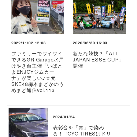
2022/11/02 12:03
2020/06/30 16:03
ファミリーでワイワイ
新たな競技？「ALL
できるGR Garage水戸
JAPAN ESSE CUP」
けやき台主催「いばと
開催
よENJOYジムカー
ナ」が楽しい♪☆元
SKE48梅本まどかのう
めまど通信vol.113
2024/01/24
表彰台を「青」で染め
る！ TOYO TIRESはドリ