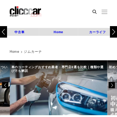
中古車
Home
カーライフ
Home
>
ジムカーナ
につい
車のコーティングおすすめ業者・専門店8選を比較｜種類や選
初め
び方も解説