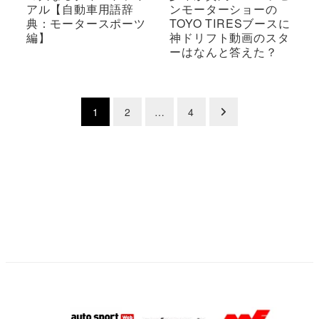
アル【自動車用語辞
ンモーターショーの
典：モータースポーツ
TOYO TIRESブースに
編】
神ドリフト動画のスタ
ーはなんと答えた？
投
1
2
…
4
稿
の
ペ
ー
ジ
送
り