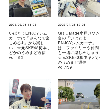
2023/07/26 11:03
2023/04/26 12:03
いばとよENJOYジム
GR Garage水戸けやき
カーナは「みんなで楽
台の「いばとよ
しめる♪」から楽し
ENJOYジムカーナ」
い！☆元SKE48梅本ま
は、ファミリーや仲間
どかのうめまど通信
も一緒に楽しめちゃう
vol.152
☆元SKE48梅本まどか
のうめまど通信
vol.139