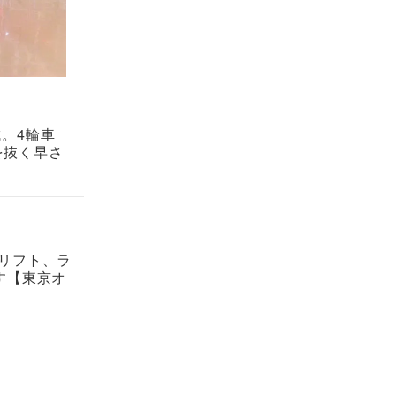
成。4輪車
を抜く早さ
ドリフト、ラ
す【東京オ