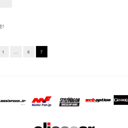
!
1
…
6
7