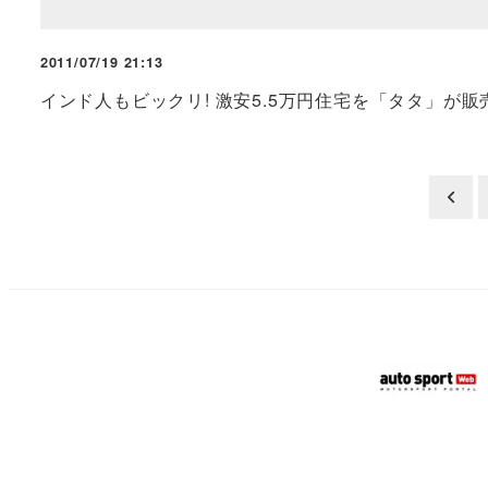
2011/07/19 21:13
インド人もビックリ! 激安5.5万円住宅を「タタ」が販売
投
稿
の
ペ
ー
ジ
送
り