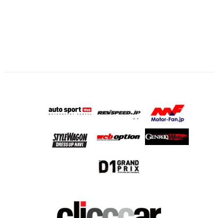
ペ
ー
ジ
送
り