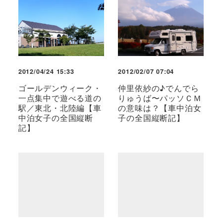
2012/04/24 15:33
2012/02/07 07:04
ゴールデンウィーク・
仲里依紗の♪でんでら
一点集中で遊べる道の
りゅうば〜パッソＣＭ
駅／東北・北陸編【車
の意味は？【車中泊女
中泊女子の全国縦断
子の全国縦断記】
記】