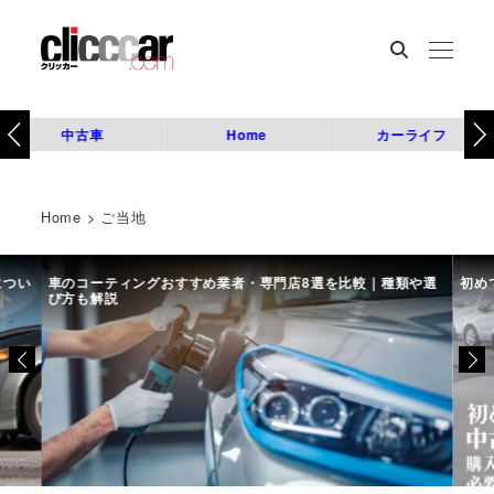
中古車
Home
カーライフ
Home
>
ご当地
につい
車のコーティングおすすめ業者・専門店8選を比較｜種類や選
初め
び方も解説