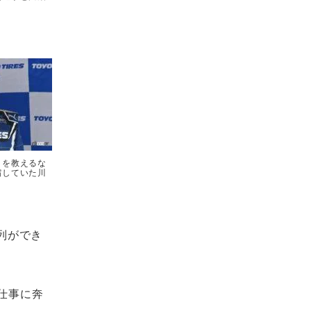
トを教えるな
縮していた川
列ができ
初仕事に奔