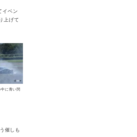
てイベン
盛り上げて
の中に青い閃
いう催しも