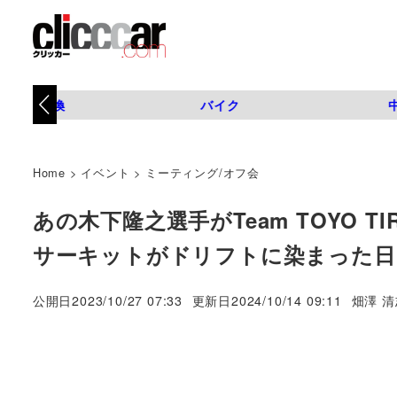
タイヤ交換
バイク
Home
>
イベント
>
ミーティング/オフ会
あの木下隆之選手がTeam TOYO T
サーキットがドリフトに染まった日
著
公開日
2023/10/27 07:33
更新日
2024/10/14 09:11
畑澤 清
者