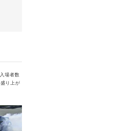
、総入場者数
の盛り上が