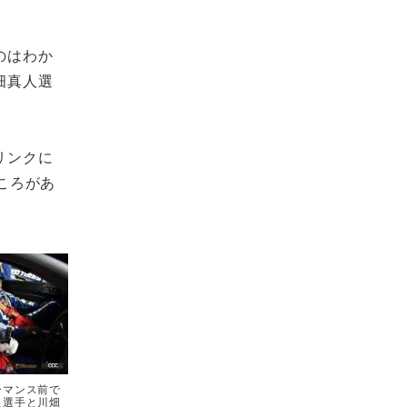
のはわか
畑真人選
リンクに
ころがあ
ーマンス前で
之選手と川畑