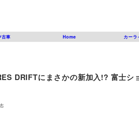
中古車
Home
カーラ
IRES DRIFTにまさかの新加入!? 富士
志