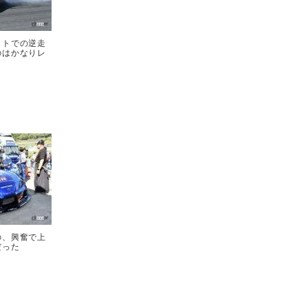
ットでの逆走
のはかなりレ
の、興奮で上
だった