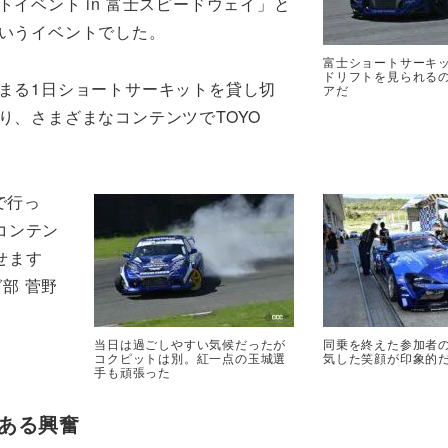
トイベント in 富士スピードウェイ」と
いうイベントでした。
富士ショートサーキ
ドリフトを見られる
まる1日ショートサーキットを貸し切
アだ
り、さまざまなコンテンツでTOYO
で行っ
コンテン
せます
グ部 菅野
当日は過ごしやすい気候だったが
同乗を終えた参加者
コクピットは別。紅一点の玉城選
気した笑顔が印象的
手も頑張った
ある興奮