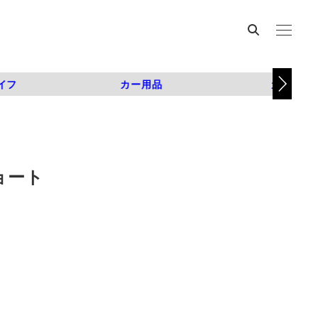
イフ
カー用品
カスタム
ショート