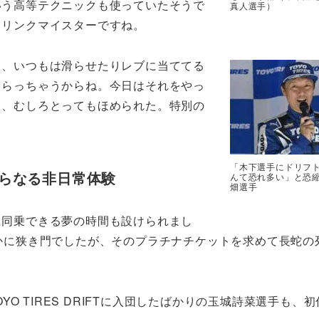
いう高等テクニックも使っていたそうで
真人選手）
クリンクマイスターですね。
～、いつもは滑らせたりレブに当ててる
くらっちゃうからね。今日はそれをやっ
く、むしろとってもほめられた。特別の
「木下選手にドリフ
らなる非日常体験
んて恐れ多い」と恐
畑選手
に同乗できる夢の時間も設けられまし
かに狭き門でしたが、そのプラチナチケットを求めて長蛇の
OYO TIRES DRIFTに入団したばかりの玉城詩菜選手も、