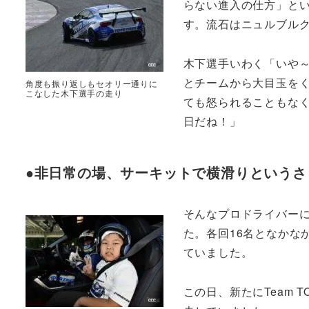
らない進入の仕方」と
す。流石はニュルブル
木下選手いわく「いや
とチームから大目玉を
角度も振り返しもセオリー通りに
こなした木下選手の走り
ても怒られることもな
日だね！」
●非日常の場、サーキットで横滑りというさ
そんなプロドライバー
た。各回16名となかな
ていました。
この日、新たにTeam T