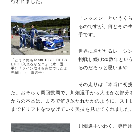
行われました。
「レッスン」というく
るのですが、何とその
手です。
世界に名だたるレーシ
挑戦し続け20数年とい
「どう？俺もTeam TOYO TIRES
DRIFT入れるかな？」（木下選
るのだろうと思いきや
手）「ライン取りも完璧でしたよ
先輩!」（川畑選手）
その走りは「本当に初
た。おそらく周回数周で、川畑選手から大まかな部分
からの本番は、まるで解き放たれたかのように、スト
までドリフトをつなげていく美技を見せてくれました
川畑選手いわく、専門