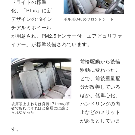
ドライトの標準
化、「Plus」に新
デザインの19イン
ボルボC40のフロントシート
チアルミホイール
が用意され、PM2.5センサー付「エアピュリファ
イアー」が標準装備されています。
前輪駆動から後輪
駆動に変わったこ
とで、前後重量配
分が改善している
ほか、低重心化、
ハンドリングの向
後席頭上まわりは身長171cmの筆
者であればそれほど窮屈には感じ
上などのメリット
られなかった
があるとしていま
す。