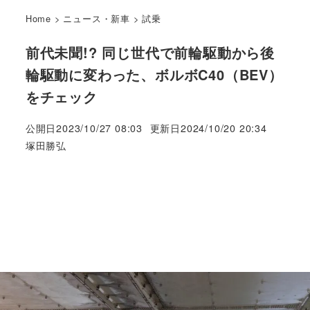
Home
>
ニュース・新車
>
試乗
前代未聞!? 同じ世代で前輪駆動から後
輪駆動に変わった、ボルボC40（BEV）
をチェック
公開日
2023/10/27 08:03
更新日
2024/10/20 20:34
著
塚田勝弘
者