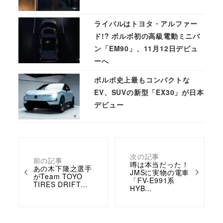
ライバルはトヨタ・アルファー
ド!? ボルボ初の高級電動ミニバ
ン「EM90」、11月12日デビュ
ーへ
ボルボ史上最もコンパクトな
EV、SUVの新型「EX30」が日本
デビュー
次の記事
前の記事
噂は本当だった！
あの木下隆之選手
JMSに実物の電車
がTeam TOYO
「FV-E991系
TIRES DRIFT…
HYB…