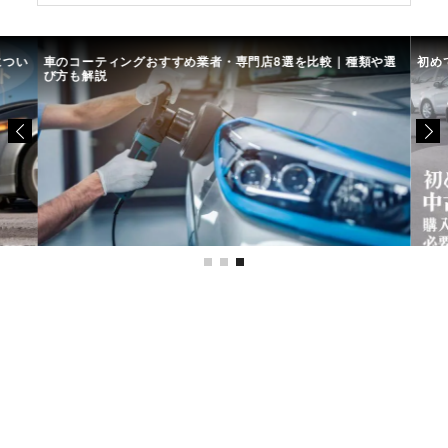
につい
車のコーティングおすすめ業者・専門店8選を比較｜種類や選
初め
び方も解説