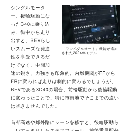
シングルモータ
ー、後輪駆動にな
ったC40に乗り込
み、街中から走り
出すと、BEVらし
いスムーズな発進
「ワンペダルオート」機能が追加
された2024年モデル
性を享受できるだ
けでなく、中間加
速の鋭さ、力強さも印象的。内燃機関がFFから
FRに変われば走りは劇的に変わるでしょうが、
BEVであるXC40の場合、前輪駆動から後輪駆動
に変わったことで、特に市街地でそこまでの違い
は抱きませんでした。
首都高速や郊外路にシーンを移すと、後輪駆動ら
しいすっきりしたステアフィール、前後重量配分