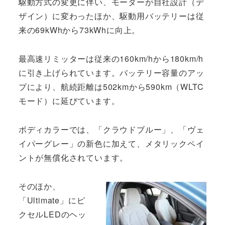
駆動方式の変更に伴い、モーターが自社設計（デ
ザイン）に変わったほか、駆動用バッテリーは従
来の69kWhから73kWhに向上。
最高速リミッターは従来の160km/hから180km/h
に引き上げられています。バッテリー容量のアッ
プにより、航続距離は502kmから590km（WLTC
モード）に延びています。
ボディカラーでは、「クラウドブルー」、「ヴェ
イパーグレー」の新色に加えて、メタリックペイ
ントが無償化されています。
そのほか、
「Ultimate」にピ
クセルLEDのヘッ