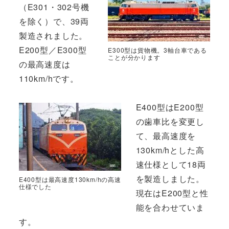
（E301・302号機
を除く）で、39両
製造されました。
E200型／E300型
E300型は貨物機。3軸台車である
ことが分かります
の最高速度は
110km/hです。
E400型はE200型
の歯車比を変更し
て、最高速度を
130km/hとした高
速仕様として18両
を製造しました。
E400型は最高速度130km/hの高速
仕様でした
現在はE200型と性
能を合わせていま
す。