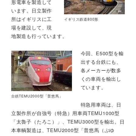
形電車を製造して
います。日立製作
所はイギリスに工
イギリス鉄道800形
場を建設して、現
地製造も行っています。
今回、E500型を輸
出する台鉄にも、
各メーカーが数多
くの車両を輸出し
ています。
台鉄TEMU2000型「普悠馬」
特急用車両は、日
立製作所が自強号（特急）用車両TEMU1000型
「太魯子（たろこ）」、TEMU3000型を輸出。日
本車輌製造は、TEMU2000型「普悠馬（ぷゆ