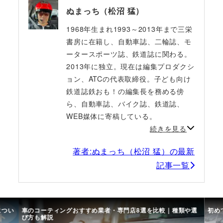
ぬまっち（松沼 猛）
1968年生まれ1993～2013年まで三栄
書房に在籍し、自動車誌、二輪誌、モ
ータースポーツ誌、鉄道誌に関わる。
2013年に独立。現在は編集プロダクシ
ョン、ATCの代表取締役。子ども向け
鉄道誌鉄おも！の編集長を務める傍
ら、自動車誌、バイク誌、鉄道誌、
WEB媒体に寄稿している。
続きを見る
著者:ぬまっち（松沼 猛）の最新
記事一覧
につい
車のコーティングおすすめ業者・専門店8選を比較｜種類や選
初め
び方も解説