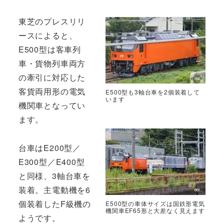
東芝のプレスリリ
ースによると、
E500型は客車列
車・貨物列車両方
の牽引に対応した
客貨両用形の電気
E500型も3軸台車を2個装着して
います
機関車となってい
ます。
台車はE200型／
E300型／E400型
と同様、3軸台車を
装着。主電動機を6
個装着したF級機の
E500型の車体サイズは国鉄形電気
機関車EF65形と大差なく見えます
ようです。