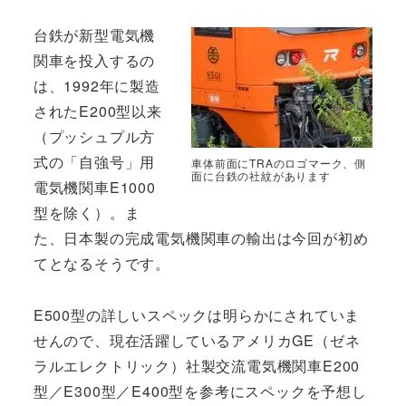
台鉄が新型電気機
関車を投入するの
は、1992年に製造
されたE200型以来
（プッシュプル方
式の「自強号」用
車体前面にTRAのロゴマーク、側
面に台鉄の社紋があります
電気機関車E1000
型を除く）。ま
た、日本製の完成電気機関車の輸出は今回が初め
てとなるそうです。
E500型の詳しいスペックは明らかにされていま
せんので、現在活躍しているアメリカGE（ゼネ
ラルエレクトリック）社製交流電気機関車E200
型／E300型／E400型を参考にスペックを予想し