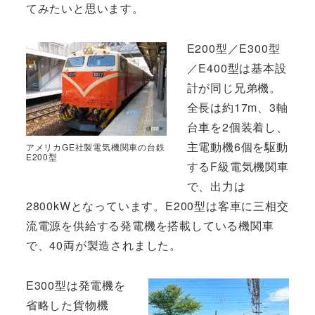
てみたいと思います。
E200型／E300型
／E400型は基本設
計が同じ兄弟機。
全長は約17m、3軸
台車を2個装着し、
主電動機6個を駆動
アメリカGE社製電気機関車の台鉄
E200型
するF級電気機関車
で、出力は
2800kWとなっています。E200型は客車に三相交
流電源を供給する発電機を搭載している機関車
で、40両が製造されました。
E300型は発電機を
省略した貨物機