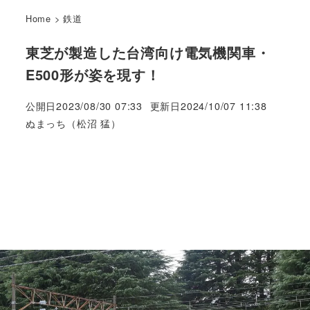
Home
>
鉄道
東芝が製造した台湾向け電気機関車・
E500形が姿を現す！
公開日
2023/08/30 07:33
更新日
2024/10/07 11:38
著
ぬまっち（松沼 猛）
者