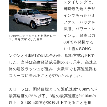
スタイリングは、
当時最先端のデザ
インであったセミ
ファストバックを
採用。パワートレ
インは、最高出力
1966年にデビューした初代カロー
ラ。車を大衆化した名車
60PSを発揮する
1.1L直4 SOHCエ
ンジンと4速MTの組み合わせ、駆動方式はFRで
した。当時は高度経済成長期の真っ只中。高速道
路の建設ラッシュが進み、大衆車でも高速道路も
スムーズに走れることが求められました。
カローラは、開発目標として巡航速度100km/hが
最高速度の75％以下、3速の最高速度が100km/h
以上、0-400m加速が20秒以下であることを掲