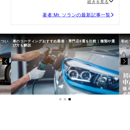
続きを見る
著者:Mr. ソランの最新記事一覧
につい
車のコーティングおすすめ業者・専門店8選を比較｜種類や選
初め
び方も解説