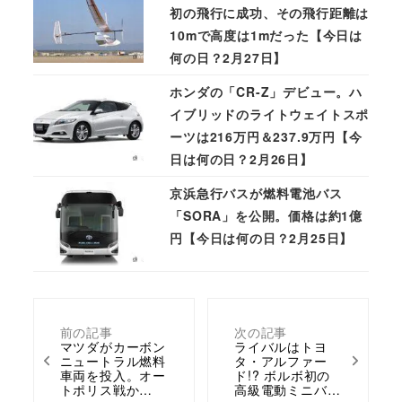
初の飛行に成功、その飛行距離は
10mで高度は1mだった【今日は
何の日？2月27日】
ホンダの「CR-Z」デビュー。ハ
イブリッドのライトウェイトスポ
ーツは216万円＆237.9万円【今
日は何の日？2月26日】
京浜急行バスが燃料電池バス
「SORA」を公開。価格は約1億
円【今日は何の日？2月25日】
前の記事
次の記事
マツダがカーボン
ライバルはトヨ
ニュートラル燃料
タ・アルファー
車両を投入。オー
ド!? ボルボ初の
トポリス戦か…
高級電動ミニバ…