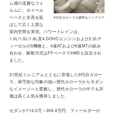
ム感の流麗なフォ
ルムに、ホイール
ベースと全高を延
9代目カローラの豪華なインテリア
ばして広く上質な
室内空間を実現。パワートレインは、
1.3L/1.5L/1.8L直4 DOHCエンジンおよび2.2Lデ
ィーゼルの5機種と、4速ATおよび6速MTの組み
合わせ、駆動方式はFFベースで4WDも設定され
ました。
21世紀ミレニアムとともに登場した9代目カロー
ラ、保守的な印象の強い歴代カローラからモダン
なイメージへと変貌し、歴代カローラの中でも評
価は高く人気を獲得しました。
セダンが112.3万～206.8万円、フィールダーが