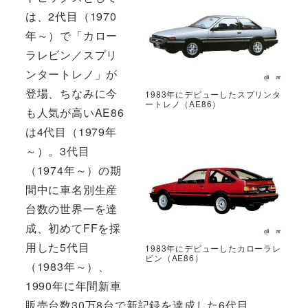
は、2代目（1970
年～）で「カロー
ラレビン／スプリ
ンタートレノ」が
登場、ちなみに今
1983年にデビューしたスプリンタ
ートレノ（AE86）
も人気が高いAE86
は4代目（1979年
～）。3代目
（1974年～）の期
間中に車名別生産
台数の世界一を達
成、初めてFFを採
用した5代目
1983年にデビューしたカローラレ
ビン（AE86）
（1983年～）、
1990年に年間新車
販売台数30万8台で新記録を達成した6代目