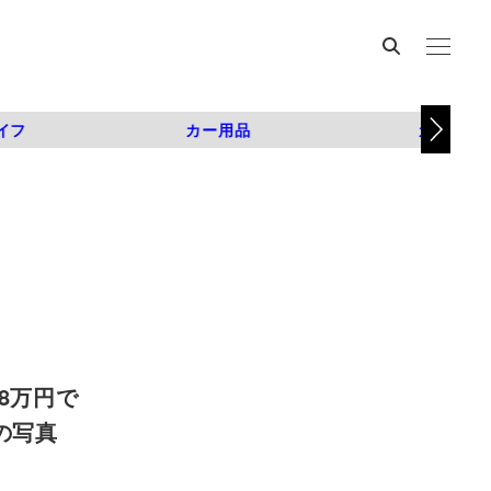
イフ
カー用品
カスタム
8万円で
目の写真