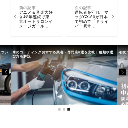
前の記事
次の記事
アニメ＆音楽大好
運転者を守れ！マ
き♪2年連続で東
ツダCX-60が日本
京オートサロンイ
で初めて「ドライ
メージガール…
バー異常…
につい
車のコーティングおすすめ業者・専門店8選を比較｜種類や選
初め
び方も解説