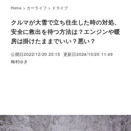
Home
>
カーライフ
>
ドライブ
クルマが大雪で立ち往生した時の対処、
安全に救出を待つ方法は？エンジンや暖
房は掛けたままでいい？悪い？
公開日
2022/12/20 20:15
更新日
2024/10/20 11:49
著
梅村ゆき
者