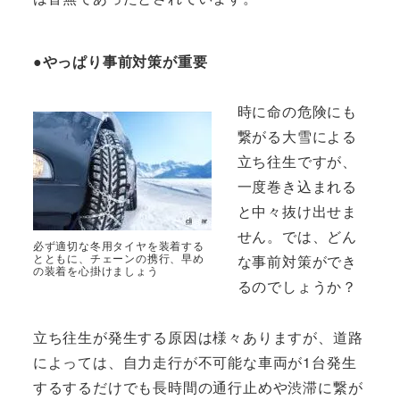
●やっぱり事前対策が重要
時に命の危険にも
繋がる大雪による
立ち往生ですが、
一度巻き込まれる
と中々抜け出せま
せん。では、どん
必ず適切な冬用タイヤを装着する
とともに、チェーンの携行、早め
な事前対策ができ
の装着を心掛けましょう
るのでしょうか？
立ち往生が発生する原因は様々ありますが、道路
によっては、自力走行が不可能な車両が1台発生
するするだけでも長時間の通行止めや渋滞に繋が