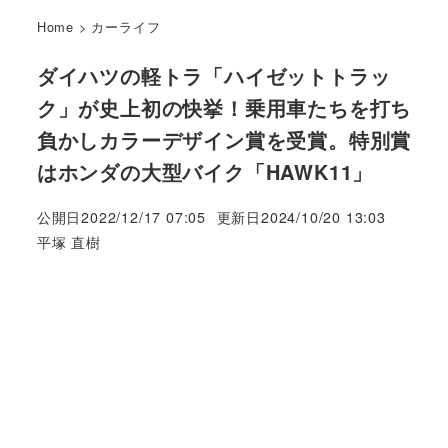
Home
>
カーライフ
ダイハツの軽トラ「ハイゼットトラッ
ク」が史上初の快挙！乗用車たちを打ち
負かしカラーデザイン賞を受賞。特別賞
はホンダの大型バイク「HAWK11」
公開日
2022/12/17 07:05
更新日
2024/10/20 13:03
著
平塚 直樹
者