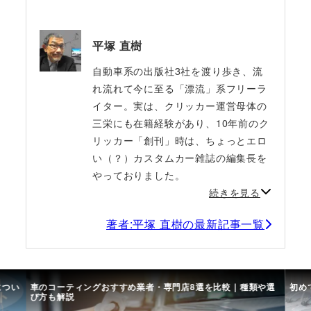
平塚 直樹
自動車系の出版社3社を渡り歩き、流
れ流れて今に至る「漂流」系フリーラ
イター。実は、クリッカー運営母体の
三栄にも在籍経験があり、10年前のク
リッカー「創刊」時は、ちょっとエロ
い（？）カスタムカー雑誌の編集長を
やっておりました。
続きを見る
著者:平塚 直樹の最新記事一覧
につい
車のコーティングおすすめ業者・専門店8選を比較｜種類や選
初め
び方も解説