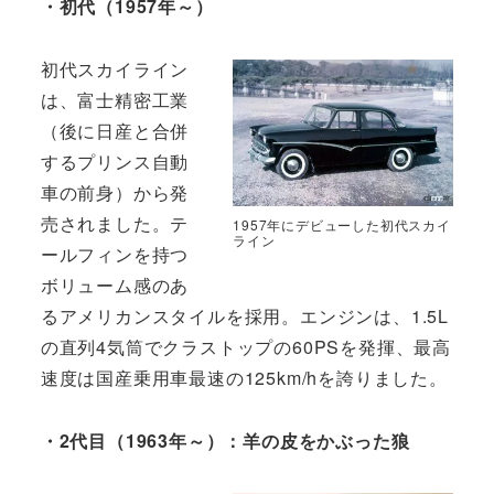
・初代（1957年～）
初代スカイライン
は、富士精密工業
（後に日産と合併
するプリンス自動
車の前身）から発
売されました。テ
1957年にデビューした初代スカイ
ライン
ールフィンを持つ
ボリューム感のあ
るアメリカンスタイルを採用。エンジンは、1.5L
の直列4気筒でクラストップの60PSを発揮、最高
速度は国産乗用車最速の125km/hを誇りました。
・2代目（1963年～）：羊の皮をかぶった狼