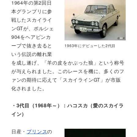
1964年の第2回日
本グランプリに参
戦したスカイライ
ンGTが、ポルシェ
904をヘアピンカ
ーブで抜き去ると
1963年にデビューした2代目
いう伝説の離れ業
を成し遂げ、「羊の皮をかぶった狼」という称号
が与えられました。このレースを機に、多くのフ
ァンの期待に応えて「スカイラインGT」が市販
化されました。
・3代目（1968年～）：ハコスカ（愛のスカイラ
イン）
日産・
プリンス
の