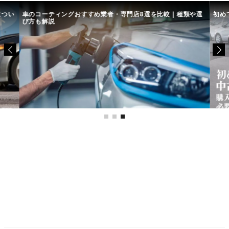
につい
車のコーティングおすすめ業者・専門店8選を比較｜種類や選
初め
び方も解説