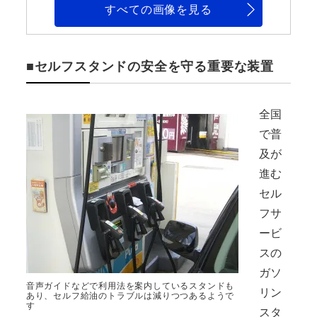
すべての画像を見る
■セルフスタンドの安全を守る重要な装置
全国
で普
及が
進む
セル
フサ
ービ
スの
ガソ
音声ガイドなどで利用法を案内しているスタンドも
リン
あり、セルフ給油のトラブルは減りつつあるようで
す
スタ