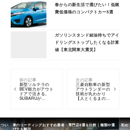
春からの新生活で選びたい！低燃
費低価格のコンパクトカー5選
ガソリンスタンド給油待ちでアイ
ドリングストップしたくなる計算
値【東北関東大震災】
前の記事
次の記事
新型ソルテラの
三菱自動車の新型
BEV能力がアウト
アウトランダーの
ドアで活きる。
技術が丸わかり
SUBARUが…
【人とくるまの…
につい
車のコーティングおすすめ業者・専門店8選を比較｜種類や選
初め
び方も解説