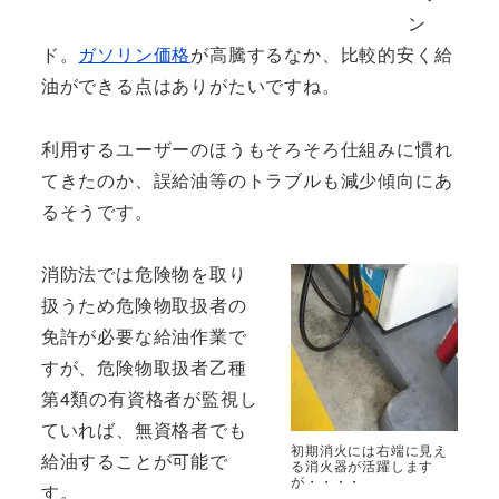
ン
ド。
ガソリン価格
が高騰するなか、比較的安く給
油ができる点はありがたいですね。
利用するユーザーのほうもそろそろ仕組みに慣れ
てきたのか、誤給油等のトラブルも減少傾向にあ
るそうです。
消防法では危険物を取り
扱うため危険物取扱者の
免許が必要な給油作業で
すが、危険物取扱者乙種
第4類の有資格者が監視し
ていれば、無資格者でも
初期消火には右端に見え
給油することが可能で
る消火器が活躍します
が・・・・
す。