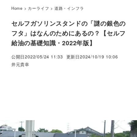
Home
>
カーライフ
>
道路・インフラ
セルフガソリンスタンドの「謎の銀色の
フタ」はなんのためにあるの？【セルフ
給油の基礎知識・2022年版】
公開日
2022/05/24 11:33
更新日
2024/10/19 10:06
著
井元貴幸
者