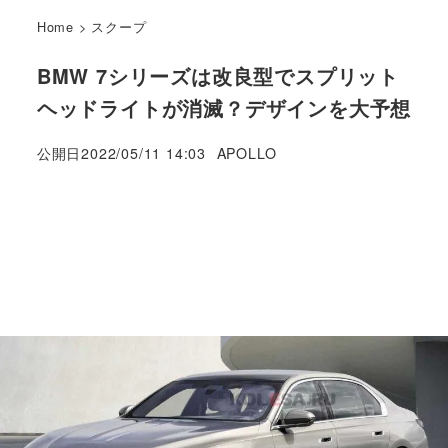
Home
>
スクープ
BMW 7シリーズは改良型でスプリット
ヘッドライトが消滅？デザインを大予想
著
公開日
2022/05/11 14:03
APOLLO
者