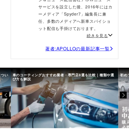
サービスを設立した後、2016年にはカ
ーメディア「Spyder7」編集長に兼
任、多数のメディアへ新車スパイショ
ット配信も手掛けております。
続きを見る
著者:APOLLOの最新記事一覧
につい
車のコーティングおすすめ業者・専門店8選を比較｜種類や選
初め
び方も解説