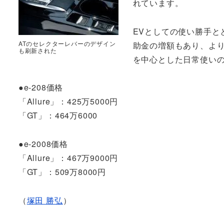
れています。
EVとしての使い勝手と
ATのセレクターレバーのデザイン
助金の増額もあり、より買
も刷新された
を中心とした日常使い
●e-208価格
「Allure」：425万5000円
「GT」：464万6000
●e-2008価格
「Allure」：467万9000円
「GT」：509万8000円
（
塚田 勝弘
）