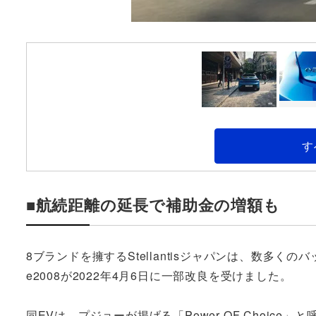
す
■航続距離の延長で補助金の増額も
8ブランドを擁するStellantisジャパンは、数多
e2008が2022年4月6日に一部改良を受けました。
同EVは、プジョーが掲げる「Power OF Choic