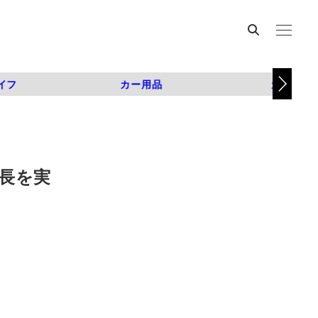
イフ
カー用品
カスタム
延長を実