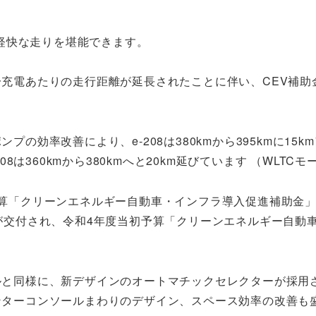
軽快な走りを堪能できます。
充電あたりの走行距離が延長されたことに伴い、CEV補助
プの効率改善により、e-208は380kmから395kmに15k
008は360kmから380kmへと20km延びています （WLTC
算「クリーンエネルギー自動車・インフラ導入促進補助金」
が交付され、令和4年度当初予算「クリーンエネルギー自動
ルと同様に、新デザインのオートマチックセレクターが採用
ンターコンソールまわりのデザイン、スペース効率の改善も