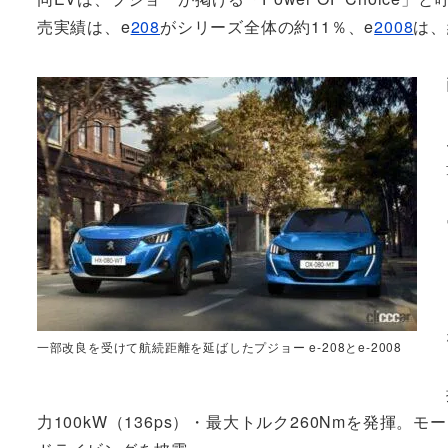
売実績は、e
208
がシリーズ全体の約11％、e
2008
は、
一部改良を受けて航続距離を延ばしたプジョー e-208とe-2008
力100kW（136ps）・最大トルク260Nmを発