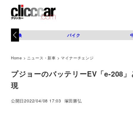
タイヤ交換
バイク
Home
>
ニュース・新車
>
マイナーチェンジ
プジョーのバッテリーEV「e-208
現
著
公開日
2022/04/08 17:03
塚田勝弘
者