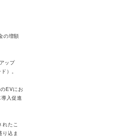
金の増額
mアップ
モード）。
のEVにお
車導入促進
されたこ
盛り込ま