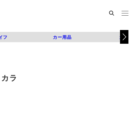
イフ
カー用品
カスタム
ィカラ