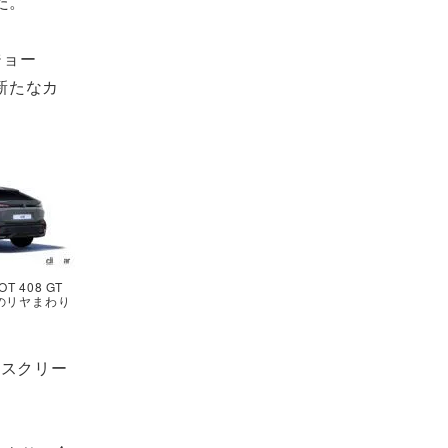
した。
ジョー
新たなカ
 408 GT
on」のリヤまわり
ラースクリー