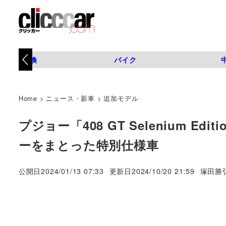
タイヤ交換
バイク
Home
>
ニュース・新車
>
追加モデル
プジョー「408 GT Selenium 
ーをまとった特別仕様車
著
公開日
2024/01/13 07:33
更新日
2024/10/20 21:59
塚田勝
者