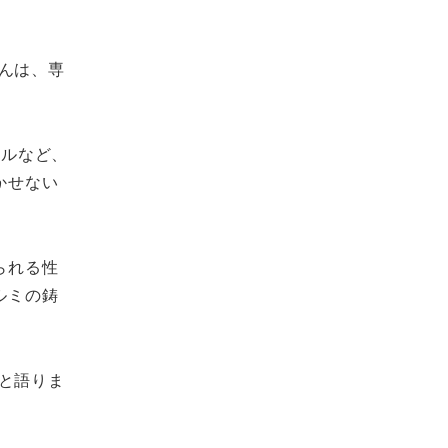
んは、専
ールなど、
かせない
られる性
ルミの鋳
と語りま