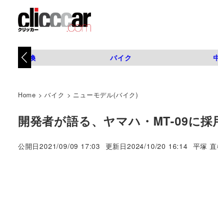
タイヤ交換
バイク
Home
>
バイク
>
ニューモデル(バイク)
開発者が語る、ヤマハ・MT-09に
著
公開日
2021/09/09 17:03
更新日
2024/10/20 16:14
平塚 直
者