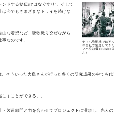
ンドする秘伝の“はなぐすり”、そして
社は今でもさまざまなトライを続けな
自由な着想など、硬軟織り交ぜながら
仕事なのです。
ヤマハ発動機ではア
年自社で製造してき
マハ発動機Youtub
ル）
ルは、そういった大島さんが行った多くの研究成果の中でも代
起こすことができる」。
計・製造部門と力を合わせてプロジェクトに没頭し、先人の