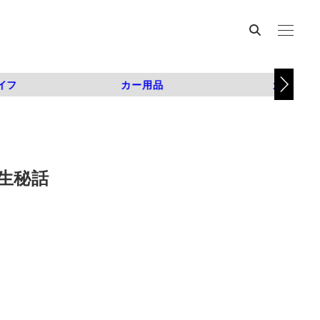
イフ
カー用品
カスタム
生秘話