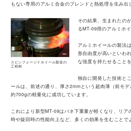
もない専用のアルミ合金のブレンドと熱処理を生み出
その結果、生まれたの
るMT-09用のアルミホ
アルミホイールの製法
形自由度が高いといわ
な強度を持たせること
スピンフォージドホイール製造の
工程例
独自に開発した技術とこ
ールは、前述の通り、厚さ2mmという超肉薄（前モデル
約700gの軽量化に成功しています。
これにより新型MT-09はバネ下重量が軽くなり、リア
時や旋回時の性能向上など、多くの効果を生むことで