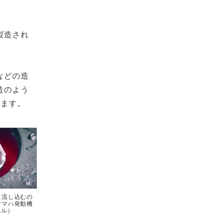
製造され
などの造
造のよう
います。
に流し込むの
ヤマハ発動機
ネル）