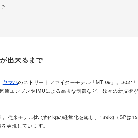
で
」が出来るまで
、
ヤマハ
のストリートファイターモデル「MT-09」。2021年
3気筒エンジンやIMUによる高度な制御など、数々の新技術
来モデル比で約4kgの軽量化を施し、189kg（SPは19
量を実現しています。