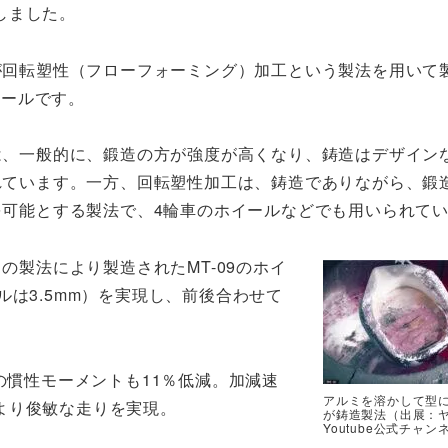
しました。
が回転塑性（フローフォーミング）加工という製法を用いて
イールです。
は、一般的に、鍛造の方が強度が高くなり、鋳造はデザイン
れています。一方、回転塑性加工は、鋳造でありながら、鍛
を可能とする製法で、4輪車のホイールなどでも用いられて
の製法により製造されたMT-09のホイ
は3.5mm）を実現し、前後合わせて
の慣性モーメントも11％低減。加減速
アルミを溶かして型
より俊敏な走りを実現。
が鋳造製法（出展：
Youtube公式チャン