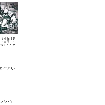
ルミ部品は長
た（出展：ヤ
e公式チャンネ
表作とい
レシピに