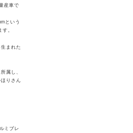
量産車で
mmという
ます。
て生まれた
に所属し、
かほりさん
ルミブレ