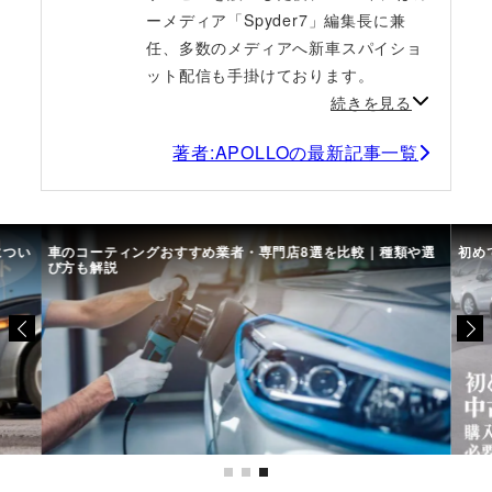
ーメディア「Spyder7」編集長に兼
任、多数のメディアへ新車スパイショ
ット配信も手掛けております。
続きを見る
著者:APOLLOの最新記事一覧
につい
車のコーティングおすすめ業者・専門店8選を比較｜種類や選
初め
び方も解説