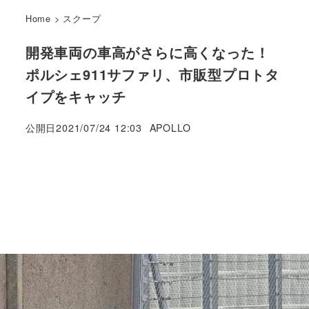
Home
>
スクープ
開発車両の車高がさらに高くなった！
ポルシェ911サファリ、市販型プロトタ
イプをキャッチ
著
公開日
2021/07/24 12:03
APOLLO
者