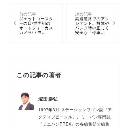
前の記事
次の記事
ジェットコースタ
高速道路でのアク
ーの日/世界初の
シデント。故障や
オートフォーカス
パンク時の正しく
カメラ/トヨ…
安全な「停車…
この記事の著者
塚田勝弘
1997年3月 ステーションワゴン誌『ア
クティブビークル』、ミニバン専門誌
『ミニバンFREX』の各編集部で編集