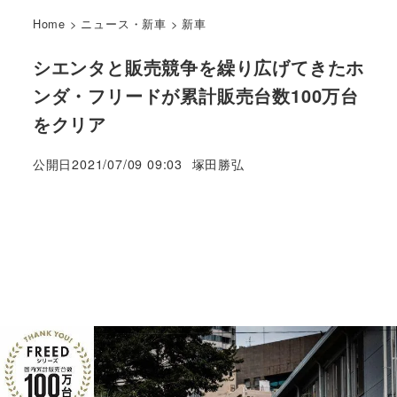
Home
>
ニュース・新車
>
新車
シエンタと販売競争を繰り広げてきたホ
ンダ・フリードが累計販売台数100万台
をクリア
著
公開日
2021/07/09 09:03
塚田勝弘
者