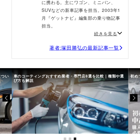
に携わる。主にワゴン、ミニバン、
SUVなどの新車記事を担当。2003年1
月『ゲットナビ』編集部の乗り物記事
担当。
続きを見る
著者:塚田勝弘の最新記事一覧
につい
車のコーティングおすすめ業者・専門店8選を比較｜種類や選
初め
び方も解説