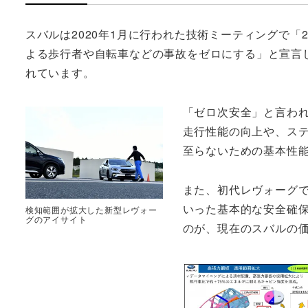
スバルは2020年1月に行われた技術ミーティングで「
よる歩行者や自転車などの事故をゼロにする」と宣言
れています。
「ゼロ次安全」と言わ
走行性能の向上や、ス
至らないための基本性
また、初代レヴォーグ
いった基本的な安全確
検知範囲が拡大した新型レヴォー
グのアイサイト
のが、現在のスバルの