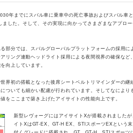
2030年までにスバル車に乗車中の死亡事故およびスバル車
しました。そして、その実現に向かってさまざまなアプロー
れる部分では、スバルグローバルプラットフォームの採用に
テアリング連動ヘッドライト採用による夜間視界の確保など
能を向上しています。
で世界初の搭載となった後席シートベルトリマインダーの継
保についても細かい配慮が行われています。そしてなにより
価値をここまで築き上げたアイサイトの性能向上です。
新型レヴォーグにはアイサイトXが搭載されましたが
イトXはGT-EX、GT-H EX、STIスポーツEXという
付くグレードに搭載され、GT、GT-H、STIスポー