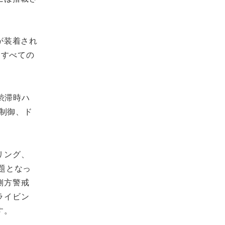
トが装着され
。すべての
渋滞時ハ
制御、ド
リング、
題となっ
側方警戒
ライビン
す。