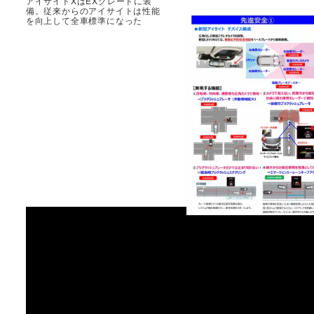
アイサイトXはEXグレードに装
備。従来からのアイサイトは性能
を向上して全車標準になった
ステレオカメラに加えて、レー
ーやソナーを採用。360度の監
体制を実現している最新アイサ
ト