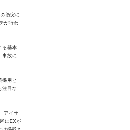
との衝突に
チが行わ
よる基本
、事故に
続採用と
も注目な
、アイサ
末尾にEXが
ツには搭載さ