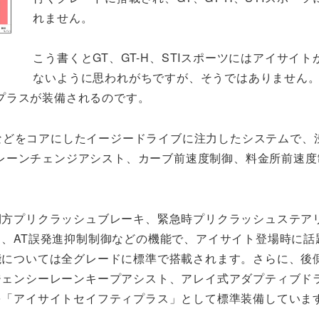
れません。
こう書くとGT、GT-H、STIスポーツにはアイサイ
ないように思われがちですが、そうではありません
プラスが装備されるのです。
などをコアにしたイージードライブに注力したシステムで、
レーンチェンジアシスト、カーブ前速度制御、料金所前速度
側方プリクラッシュブレーキ、緊急時プリクラッシュステア
、AT誤発進抑制制御などの機能で、アイサイト登場時に話
能については全グレードに標準で搭載されます。さらに、後
ジェンシーレーンキープアシスト、アレイ式アダプティブド
を「アイサイトセイフティプラス」として標準装備していま