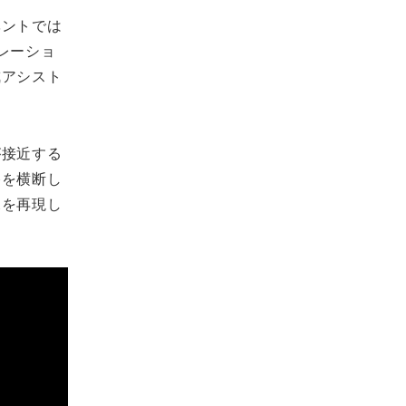
ベントでは
レーショ
戒アシスト
が接近する
路を横断し
況を再現し