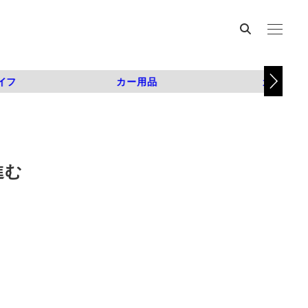
イフ
カー用品
カスタム
進む