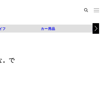
イフ
カー用品
カスタム
な。で