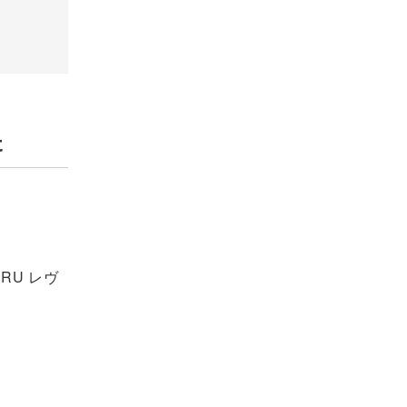
た
RU レヴ
、