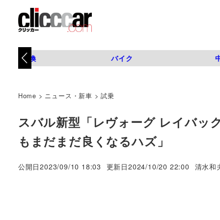
タイヤ交換
バイク
Home
>
ニュース・新車
>
試乗
スバル新型「レヴォーグ レイバッ
もまだまだ良くなるハズ」
著
公開日
2023/09/10 18:03
更新日
2024/10/20 22:00
清水和
者