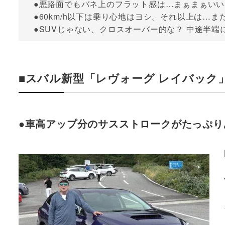
●悪路面でもバネ上のフラット感は…まぁまぁいい
●60km/h以下は乗り心地はヨシ。それ以上は…ま
●SUVじゃない、クロスオーバー的な？ 中途半端
■スバル新型「レヴォーグ レイバック
●車高アップ分のサスストロークがたっぷり