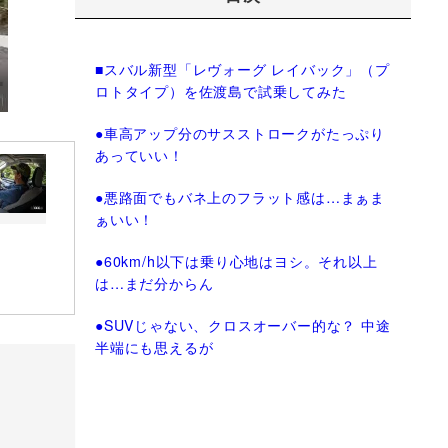
■スバル新型「レヴォーグ レイバック」（プ
ロトタイプ）を佐渡島で試乗してみた
●車高アップ分のサスストロークがたっぷり
あっていい！
●悪路面でもバネ上のフラット感は…まぁま
ぁいい！
●60km/h以下は乗り心地はヨシ。それ以上
は…まだ分からん
●SUVじゃない、クロスオーバー的な？ 中途
半端にも思えるが