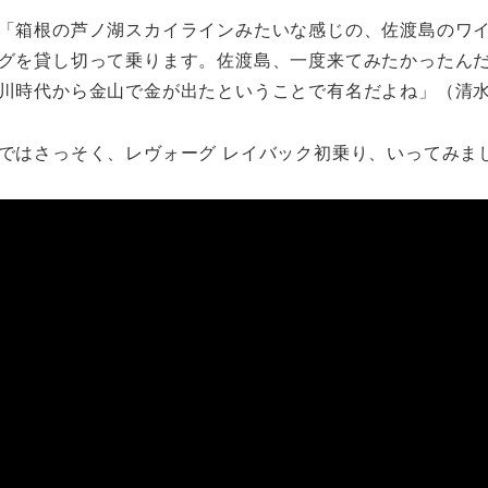
「箱根の芦ノ湖スカイラインみたいな感じの、佐渡島のワ
グを貸し切って乗ります。佐渡島、一度来てみたかったん
川時代から金山で金が出たということで有名だよね」（清
ではさっそく、レヴォーグ レイバック初乗り、いってみま