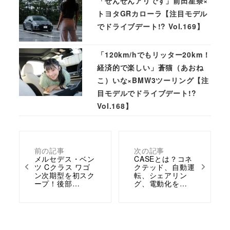
「ぜんぜんアリです」前田星奈×
トヨタGRカローラ【注目モデル
でドライブデート!? Vol.169】
「120km/hでもリッター20km！
経済的で楽しい」蒼猫（あおね
こ）いな×BMW3ツーリング【注
目モデルでドライブデート!?
Vol.168】
前の記事
次の記事
メルセデス・ベン
CASEとは？コネ
ツ Cクラス ワゴ
クテッド、自動運
ン次期型を初スク
転、シェアリン
ープ！後部…
グ、電動化を…