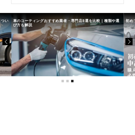
につい
車のコーティングおすすめ業者・専門店8選を比較｜種類や選
初め
び方も解説