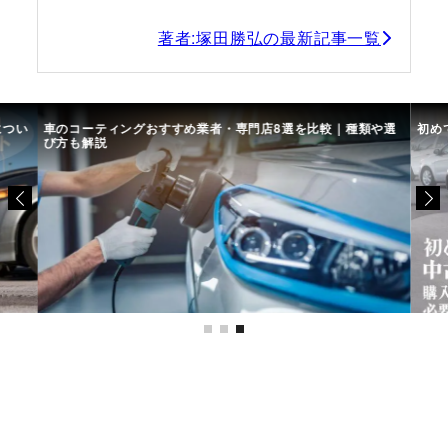
著者:塚田勝弘の最新記事一覧
につい
車のコーティングおすすめ業者・専門店8選を比較｜種類や選
初め
び方も解説