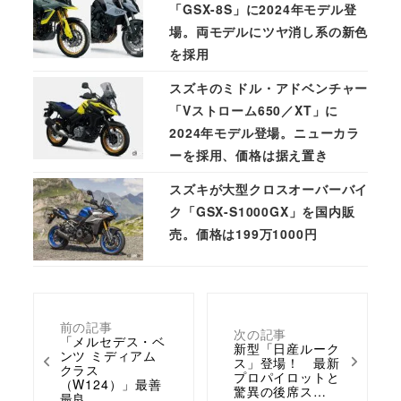
「GSX-8S」に2024年モデル登
場。両モデルにツヤ消し系の新色
を採用
スズキのミドル・アドベンチャー
「Vストローム650／XT」に
2024年モデル登場。ニューカラ
ーを採用、価格は据え置き
スズキが大型クロスオーバーバイ
ク「GSX-S1000GX」を国内販
売。価格は199万1000円
前の記事
次の記事
「メルセデス・ベ
新型「日産ルーク
ンツ ミディアム
ス」登場！ 最新
クラス
プロパイロットと
（W124）」最善
驚異の後席ス…
最良…