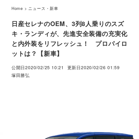
Home
>
ニュース・新車
日産セレナのOEM、3列8人乗りのスズ
キ・ランディが、先進安全装備の充実化
と内外装をリフレッシュ！ プロパイロ
ットは？【新車】
公開日
2020/02/25 10:21
更新日
2020/02/26 01:59
著
塚田勝弘
者