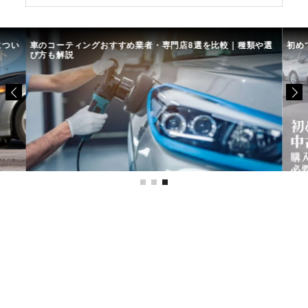
につい
車のコーティングおすすめ業者・専門店8選を比較｜種類や選
初め
び方も解説