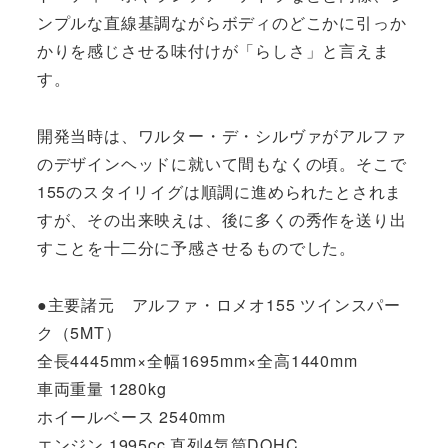
ンプルな直線基調ながらボディのどこかに引っか
かりを感じさせる味付けが「らしさ」と言えま
す。
開発当時は、ワルター・デ・シルヴァがアルファ
のデザインヘッドに就いて間もなくの頃。そこで
155のスタイリイグは順調に進められたとされま
すが、その出来映えは、後に多くの秀作を送り出
すことを十二分に予感させるものでした。
●主要諸元 アルファ・ロメオ155 ツインスパー
ク（5MT）
全長4445mm×全幅1695mm×全高1440mm
車両重量 1280kg
ホイールベース 2540mm
エンジン 1995cc 直列4気筒DOHC