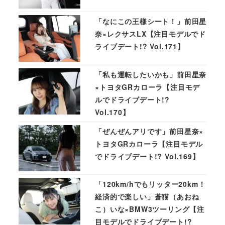
「なにこの王様シート！」前田星
奈×レクサスLX【注目モデルでド
ライブデート!? Vol.171】
「私も運転したいかも」前田星奈
×トヨタGRカローラ【注目モデ
ルでドライブデート!?
Vol.170】
「ぜんぜんアリです」前田星奈×
トヨタGRカローラ【注目モデル
でドライブデート!? Vol.169】
「120km/hでもリッター20km！
経済的で楽しい」蒼猫（あおね
こ）いな×BMW3ツーリング【注
目モデルでドライブデート!?