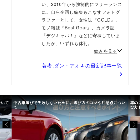
い、2010年から強制的にフリーランス
に。自ら企画し編集もこなすフォトグ
ラファーとして、女性誌『GOLD』、
モノ雑誌『Best Gear』、カメラ誌
『デジキャパ！』などに寄稿していま
したが、いずれも休刊。
続きを見る
著者:ダン・アオキの最新記事一覧
につい
車のコーティングおすすめ業者・専門店8選を比較｜種類や選
初め
び方も解説