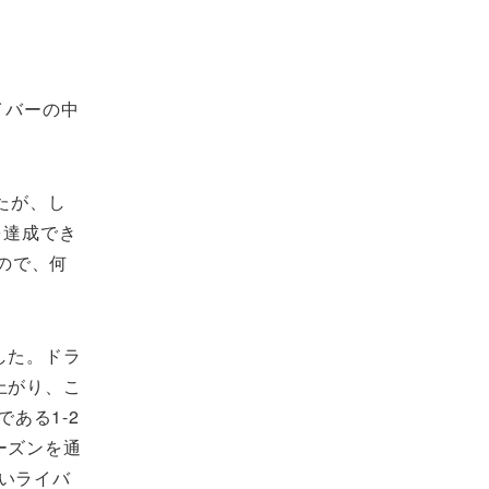
ライバーの中
たが、し
を達成でき
ので、何
」
した。ドラ
上がり、こ
ある1-2
ーズンを通
いライバ