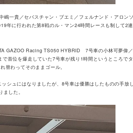
ID 8号車の中嶋一貴／セバスチャン・ブエミ／フェルナンド・アロ
2019年に行われた第8戦のル・マン24時間レースも制して2
AZOO Racing TS050 HYBRID 7号車の小林可夢
まで首位を爆走していた7号車が残り1時間というところで
入れ替わってそのままゴール。
1－2フィニッシュにはなりましたが、8号車は優勝はしたものの手
りました。