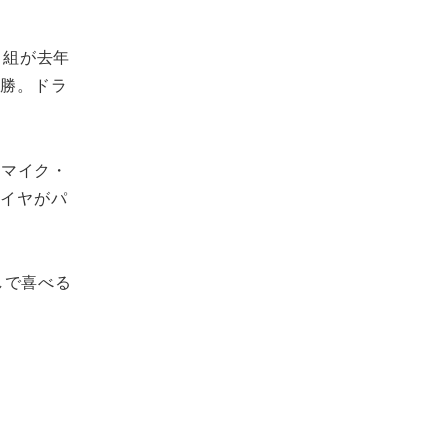
ンソ組が去年
連勝。ドラ
偉／マイク・
タイヤがパ
放しで喜べる