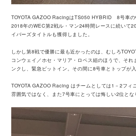
TOYOTA GAZOO RacingはTS050 HYBR
2018年のWEC第2戦ル・マン24時間レースに続いて
イバーズタイトルも獲得しました。
しかし第8戦で優勝に最も近かったのは、むしろTOYOTA G
コンウェイ／ホセ・マリア・ロペス組のほうで、それ
ンクし、緊急ピットイン。その間に8号車とトップが
TOYOTA GAZOO Racing はチームとしては
雰囲気ではなく、また7号車にとっては悔しい2位とな