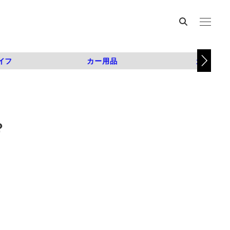
イフ
カー用品
カスタム
?