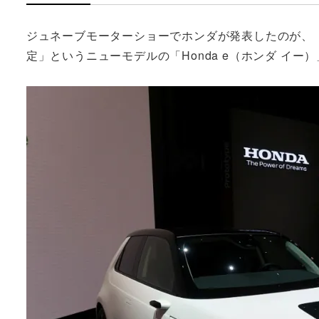
ジュネーブモーターショーでホンダが発表したのが、「
定」というニューモデルの「Honda e（ホンダ イー