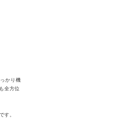
しっかり機
にも全方位
です。