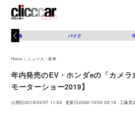
タイヤ交換
バイク
Home
>
ニュース・新車
年内発売のEV・ホンダeの「カメ
モーターショー2019】
著
公開日
2019/03/07 11:03
更新日
2024/10/03 20:18
工藤貴
者