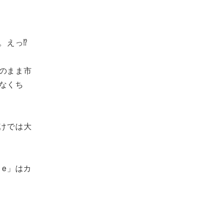
。えっ⁉
のまま市
なくち
けでは大
 e」はカ