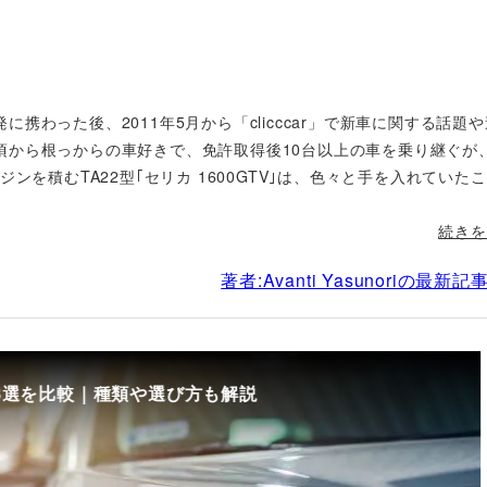
携わった後、2011年5月から「clicccar」で新車に関する話題
頃から根っからの車好きで、免許取得後10台以上の車を乗り継ぐが
ンを積むTA22型｢セリカ 1600GTV｣は、色々と手を入れていた
続きを
著者:Avanti Yasunoriの最新
8選を比較｜種類や選び方も解説