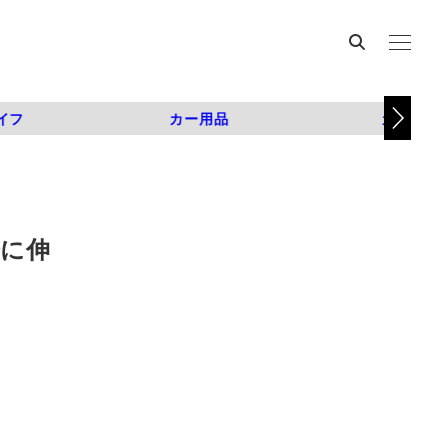
イフ
カー用品
カスタム
倍に伸