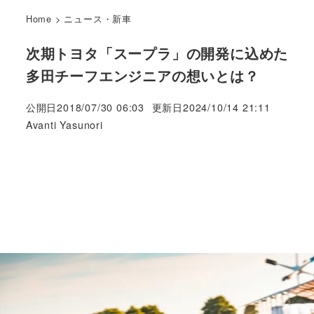
Home
>
ニュース・新車
次期トヨタ「スープラ」の開発に込めた
多田チーフエンジニアの想いとは？
公開日
2018/07/30 06:03
更新日
2024/10/14 21:11
著
Avanti Yasunori
者