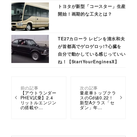
トヨタが新型「コースター」生産
開始！画期的な工夫とは？
TE27カローラ レビンを清水和夫
が首都高でゲロゲロッ!?心臓を
自分で動かしている感じっていい
ね！【StartYourEnginesX】
前の記事
次の記事
【アウトランダー
量産車トップクラ
PHEV試乗】2.4
スのCd値0.22！
リットルエンジン
新型Aクラス「セ
の搭載や…
ダン」年…