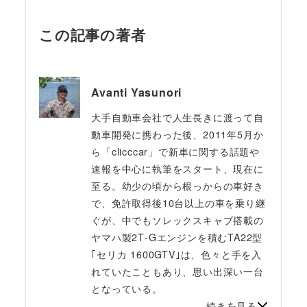
この記事の著者
Avanti Yasunori
大手自動車会社で人生長きに渡って自
動車開発に携わった後、2011年5月か
ら「clicccar」で新車に関する話題や
速報を中心に執筆をスタート、現在に
至る。幼少の頃から根っからの車好き
で、免許取得後10台以上の車を乗り継
ぐが、中でもソレックスキャブ搭載の
ヤマハ製2T‐Gエンジンを積むTA22型
｢セリカ 1600GTV｣は、色々と手を入
れていたこともあり、思い出深い一台
となっている。
続きを見る