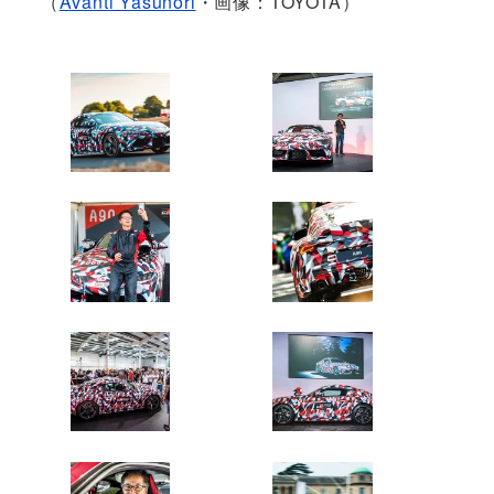
（
Avanti Yasunori
・画像：TOYOTA）