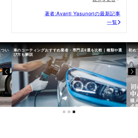
著者:Avanti Yasunoriの最新記事
一覧
につい
車のコーティングおすすめ業者・専門店8選を比較｜種類や選
初め
び方も解説