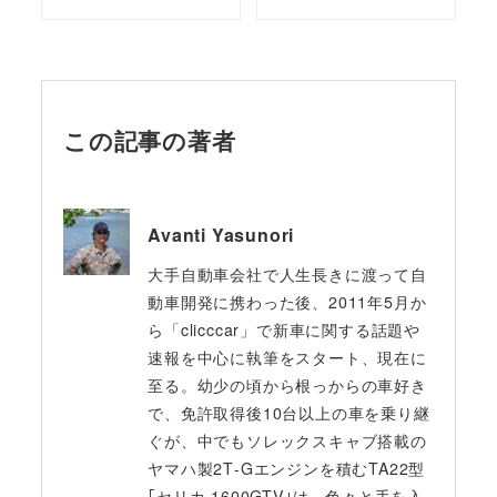
この記事の著者
Avanti Yasunori
大手自動車会社で人生長きに渡って自
動車開発に携わった後、2011年5月か
ら「clicccar」で新車に関する話題や
速報を中心に執筆をスタート、現在に
至る。幼少の頃から根っからの車好き
で、免許取得後10台以上の車を乗り継
ぐが、中でもソレックスキャブ搭載の
ヤマハ製2T‐Gエンジンを積むTA22型
｢セリカ 1600GTV｣は、色々と手を入