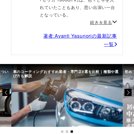
れていたこともあり、思い出深い一台
となっている。
続きを見る
著者:Avanti Yasunoriの最新記事
一覧
につい
車のコーティングおすすめ業者・専門店8選を比較｜種類や選
初め
び方も解説